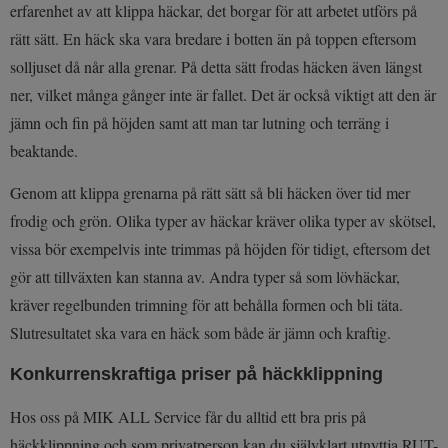
erfarenhet av att klippa häckar, det borgar för att arbetet utförs på
rätt sätt. En häck ska vara bredare i botten än på toppen eftersom
solljuset då når alla grenar. På detta sätt frodas häcken även längst
ner, vilket många gånger inte är fallet. Det är också viktigt att den är
jämn och fin på höjden samt att man tar lutning och terräng i
beaktande.
Genom att klippa grenarna på rätt sätt så bli häcken över tid mer
frodig och grön. Olika typer av häckar kräver olika typer av skötsel,
vissa bör exempelvis inte trimmas på höjden för tidigt, eftersom det
gör att tillväxten kan stanna av. Andra typer så som lövhäckar,
kräver regelbunden trimning för att behålla formen och bli täta.
Slutresultatet ska vara en häck som både är jämn och kraftig.
Konkurrenskraftiga priser på häckklippning
Hos oss på MIK ALL Service får du alltid ett bra pris på
häckklippning och som privatperson kan du självklart utnyttja RUT-