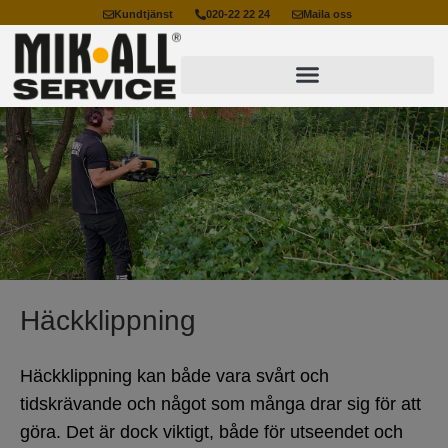
Kundtjänst
020-22 22 24
Maila oss
Häckklippning
Häckklippning kan både vara svårt och
tidskrävande och något som många drar sig för att
göra. Det är dock viktigt, både för utseendet och